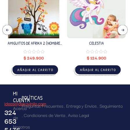
AMIGUITOS DE AFRIKA 2 (NOMBRE
CELESTIA
PERSONALIZADO)
$
249.900
$
124.900
AÑADIR AL CARRITO
AÑADIR AL CARRITO
MI
POLÍTICAS
CUENTA
ideas@dekovinilo.com
Preguntas Frecuentes
Entrega y Envíos
Seguimiento
Acerca
324
Condiciones de Venta
Aviso Legal
de
653
Nosotros
5476