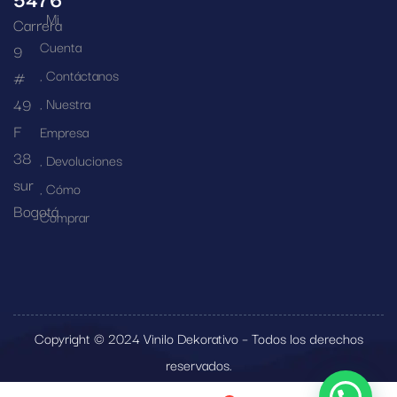
Mi
Carrera
Cuenta
9
Contáctanos
#
49
Nuestra
F
Empresa
38
Devoluciones
sur
Cómo
Bogotá
Comprar
Copyright © 2024 Vinilo Dekorativo – Todos los derechos
reservados.