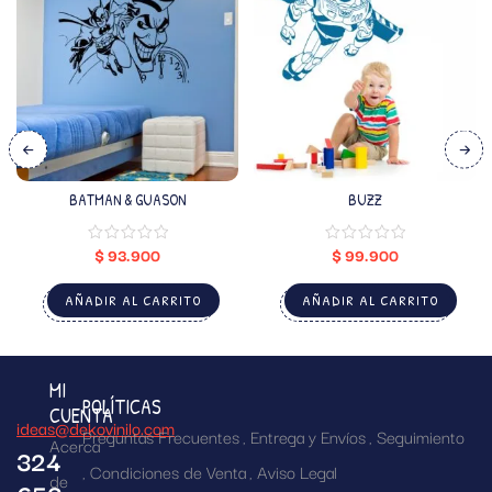
BATMAN & GUASON
BUZZ
$
93.900
$
99.900
AÑADIR AL CARRITO
AÑADIR AL CARRITO
MI
POLÍTICAS
CUENTA
ideas@dekovinilo.com
Preguntas Frecuentes
Entrega y Envíos
Seguimiento
Acerca
324
Condiciones de Venta
Aviso Legal
de