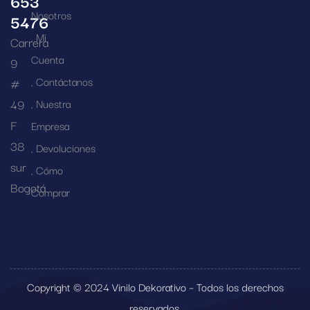
653
Nosotros
5476
Mi
Carrera
Cuenta
9
Contáctanos
#
49
Nuestra
F
Empresa
38
Devoluciones
sur
Cómo
Bogotá
Comprar
Copyright © 2024 Vinilo Dekorativo – Todos los derechos
reservados.