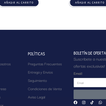
AÑADIR AL CARRITO
AÑADIR AL CARRITO
BOLETÍN DE OFERT
POLÍTICAS
Suscríbete a nuest
osotros
Preguntas Frecuentes
ofertas exclusivas!
Entrega y Envíos
Email
Seguimiento
resa
Condiciones de Venta
s
Aviso Legal
ar