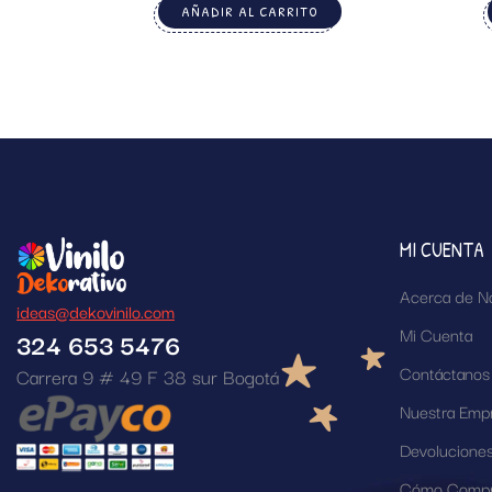
AÑADIR AL CARRITO
MI CUENTA
Acerca de N
ideas@dekovinilo.com
Mi Cuenta
324 653 5476
Contáctanos
Carrera 9 # 49 F 38 sur Bogotá
Nuestra Emp
Devolucione
Cómo Compr