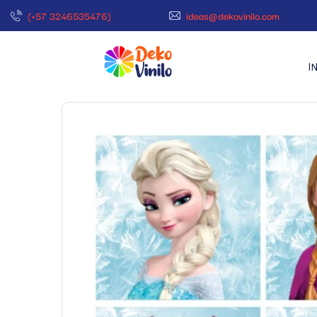
(+57 3246535476)
ideas@dekovinilo.com
I