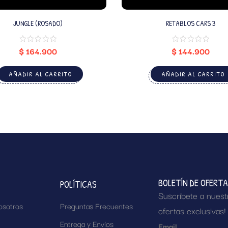
JUNGLE (ROSADO)
RETABLOS CARS 3
$
164.900
$
144.900
AÑADIR AL CARRITO
AÑADIR AL CARRITO
BOLETÍN DE OFERT
POLÍTICAS
Suscríbete a nuest
osotros
Preguntas Frecuentes
ofertas exclusivas!
Entrega y Envíos
Email