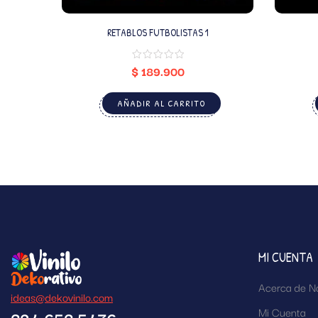
RETABLOS FUTBOLISTAS 1
$
189.900
AÑADIR AL CARRITO
MI CUENTA
Acerca de N
ideas@dekovinilo.com
Mi Cuenta