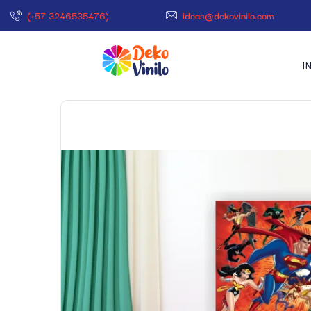
(+57 3246535476)
ideas@dekovinilo.com
I