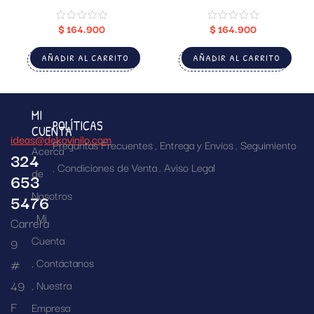
$
164.900
$
164.900
AÑADIR AL CARRITO
AÑADIR AL CARRITO
MI
POLÍTICAS
CUENTA
ideas@dekovinilo.com
Preguntas Frecuentes
Entrega y Envíos
Seguimiento
Acerca
324
Condiciones de Venta
Aviso Legal
de
653
Nosotros
5476
Mi
Carrera
Cuenta
9
Contáctanos
#
49
Nuestra
F
Empresa