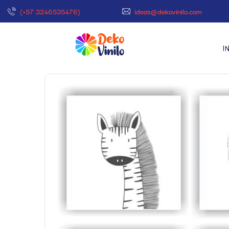
(+57 3246535476)
ideas@dekovinilo.com
I