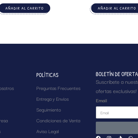
AÑADIR AL CARRITO
AÑADIR AL CARRITO
BOLETÍN DE OFERT
POLÍTICAS
Suscríbete a nuest
osotros
Preguntas Frecuentes
ofertas exclusivas!
Entrega y Envíos
Email
Seguimiento
resa
Condiciones de Venta
s
Aviso Legal