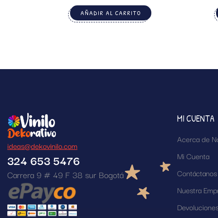
AÑADIR AL CARRITO
MI CUENTA
Acerca de N
ideas@dekovinilo.com
Mi Cuenta
324 653 5476
Contáctanos
Carrera 9 # 49 F 38 sur Bogotá
Nuestra Emp
Devolucione