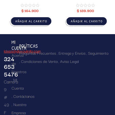
$
164.900
$
189.900
AÑADIR AL CARRITO
AÑADIR AL CARRITO
MI
POLÍTICAS
CUENTA
ideas@dekovinilo.com
Preguntas Frecuentes
Entrega y Envíos
Seguimiento
Acerca
324
Condiciones de Venta
Aviso Legal
de
653
Nosotros
5476
Mi
Carrera
Cuenta
9
Contáctanos
#
49
Nuestra
F
Empresa