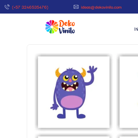
(+57 3246535476)
ideas@dekovinilo.com
I