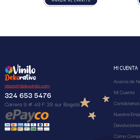
AÑADIR AL CARRITO
MI CUENTA
Acerca de N
ideas@dekovinilo.com
Mi Cuenta
324 653 5476
Contáctanos
Carrera 9 # 49 F 38 sur Bogotá
Nuestra Emp
Devolucione
Cómo Compr