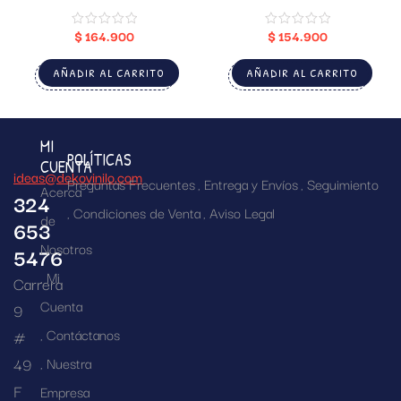
(PERSONALIZADO)
$
164.900
$
154.900
AÑADIR AL CARRITO
AÑADIR AL CARRITO
MI
POLÍTICAS
CUENTA
ideas@dekovinilo.com
Preguntas Frecuentes
Entrega y Envíos
Seguimiento
Acerca
324
Condiciones de Venta
Aviso Legal
de
653
Nosotros
5476
Mi
Carrera
Cuenta
9
Contáctanos
#
49
Nuestra
F
Empresa