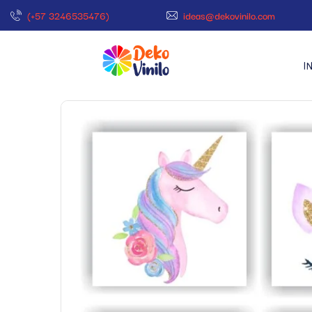
(+57 3246535476)
ideas@dekovinilo.com
I