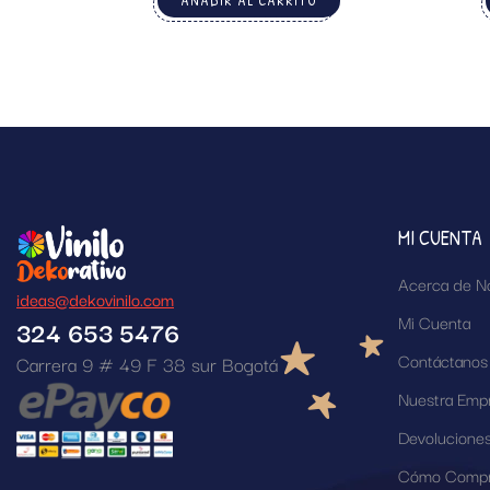
AÑADIR AL CARRITO
MI CUENTA
Acerca de N
ideas@dekovinilo.com
Mi Cuenta
324 653 5476
Contáctanos
Carrera 9 # 49 F 38 sur Bogotá
Nuestra Emp
Devolucione
Cómo Compr