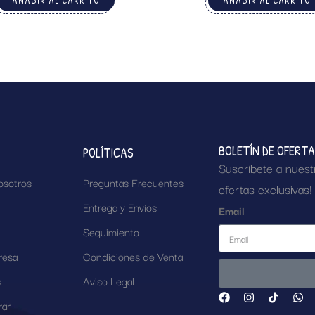
AÑADIR AL CARRITO
AÑADIR AL CARRITO
BOLETÍN DE OFERT
POLÍTICAS
Suscríbete a nuest
osotros
Preguntas Frecuentes
ofertas exclusivas!
Entrega y Envíos
Email
Seguimiento
resa
Condiciones de Venta
s
Aviso Legal
ar