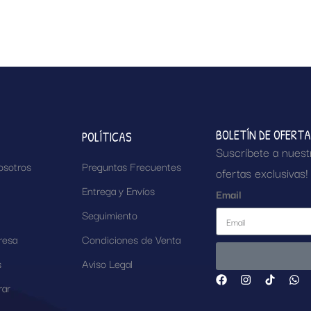
BOLETÍN DE OFERT
POLÍTICAS
Suscríbete a nuest
osotros
Preguntas Frecuentes
ofertas exclusivas!
Entrega y Envíos
Email
Seguimiento
resa
Condiciones de Venta
s
Aviso Legal
ar