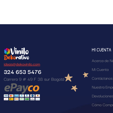
MI CUENTA
Acerca de N
ideas@dekovinilo.com
Mi Cuenta
324 653 5476
Contáctanos
Carrera 9 # 49 F 38 sur Bogotá
Nuestra Emp
Devolucione
Cómo Compr