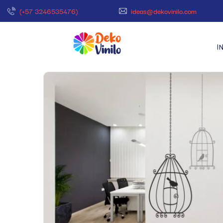
(+57 3246535476)
ideas@dekovinilo.com
I