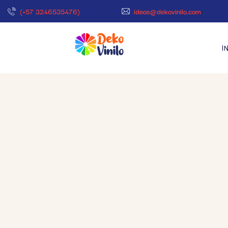
(+57 3246535476)
ideas@dekovinilo.com
I