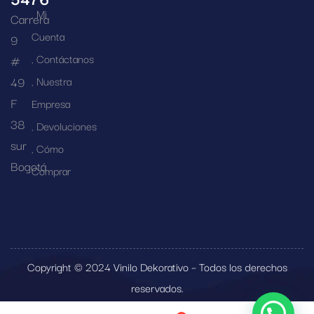
Mi
Carrera
Cuenta
9
Contáctanos
#
49
Nuestra
F
Empresa
38
Devoluciones
sur
Cómo
Bogotá
Comprar
Copyright © 2024 Vinilo Dekorativo – Todos los derechos
reservados.