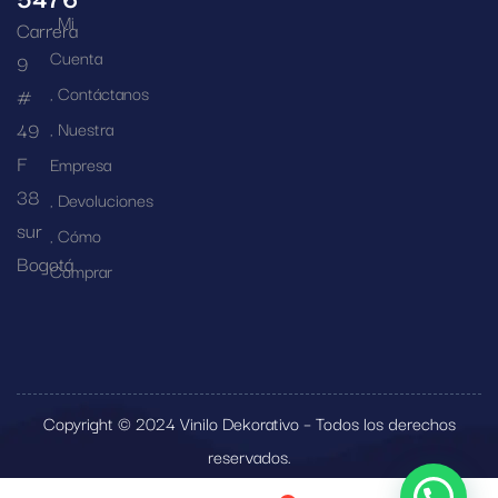
Mi
Carrera
Cuenta
9
Contáctanos
#
49
Nuestra
F
Empresa
38
Devoluciones
sur
Cómo
Bogotá
Comprar
Copyright © 2024 Vinilo Dekorativo – Todos los derechos
reservados.