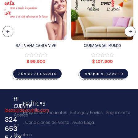
BAILA AMA CANTA VIVE
CIUDADES DEL MUNDO
$
99.900
$
107.900
AÑADIR AL CARRITO
AÑADIR AL CARRITO
MI
POLÍTICAS
CUENTA
ideas@dekovinilo.com
Preguntas Frecuentes
Entrega y Envíos
Seguimiento
Acerca
324
Condiciones de Venta
Aviso Legal
de
653
Nosotros
5476