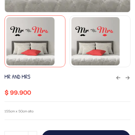
MR AND MRS
$
99.900
155cm x 50cm alto