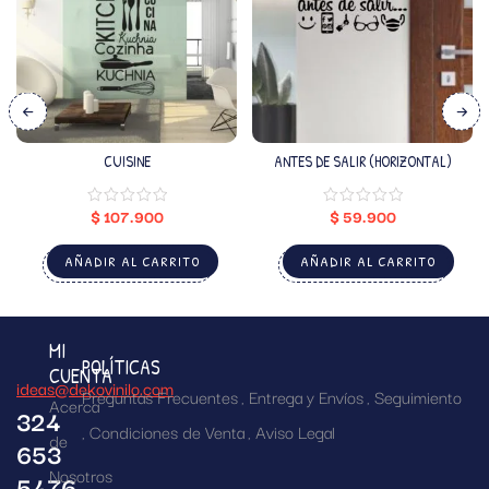
CUISINE
ANTES DE SALIR (HORIZONTAL)
$
107.900
$
59.900
AÑADIR AL CARRITO
AÑADIR AL CARRITO
MI
POLÍTICAS
CUENTA
ideas@dekovinilo.com
Preguntas Frecuentes
Entrega y Envíos
Seguimiento
Acerca
324
Condiciones de Venta
Aviso Legal
de
653
Nosotros
5476