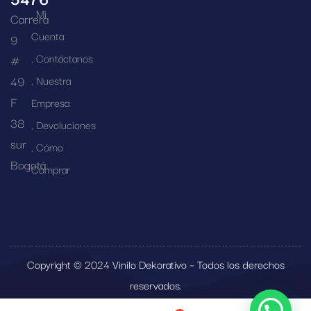
Mi
Carrera
Cuenta
9
Contáctanos
#
49
Nuestra
F
Empresa
38
Devoluciones
sur
Cómo
Bogotá
Comprar
Copyright © 2024 Vinilo Dekorativo – Todos los derechos
reservados.