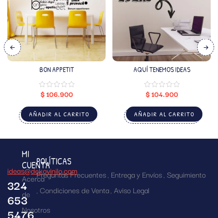
BON APPETIT
AQUÍ TENEMOS IDEAS
$
106.900
$
104.900
AÑADIR AL CARRITO
AÑADIR AL CARRITO
MI
POLÍTICAS
CUENTA
ideas@dekovinilo.com
Preguntas Frecuentes
Entrega y Envíos
Seguimiento
Acerca
324
Condiciones de Venta
Aviso Legal
de
653
Nosotros
5476