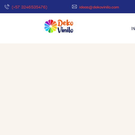
(+57 3246535476)
ideas@dekovinilo.com
I