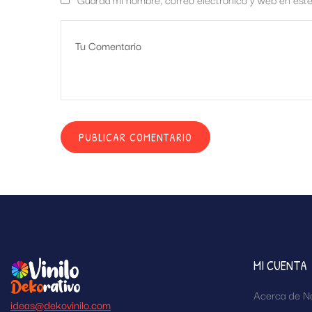
MI CUENTA
Acerca de N
ideas@dekovinilo.com