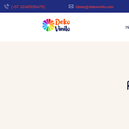
(+57 3246535476)
ideas@dekovinilo.com
I