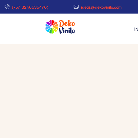
(+57 3246535476)
ideas@dekovinilo.com
I