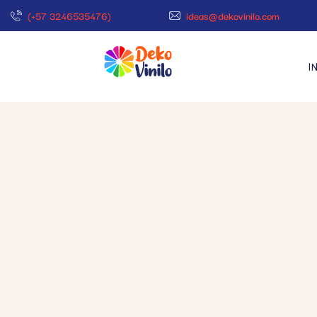
(+57 3246535476)
ideas@dekovinilo.com
I