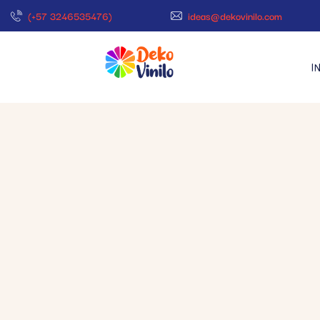
(+57 3246535476)
ideas@dekovinilo.com
I