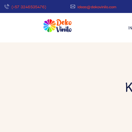
(+57 3246535476)
ideas@dekovinilo.com
I
K