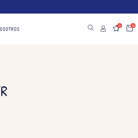
0
0
OSOTROS
ER