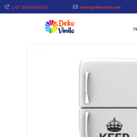
(+57 3246535476)
ideas@dekovinilo.com
I