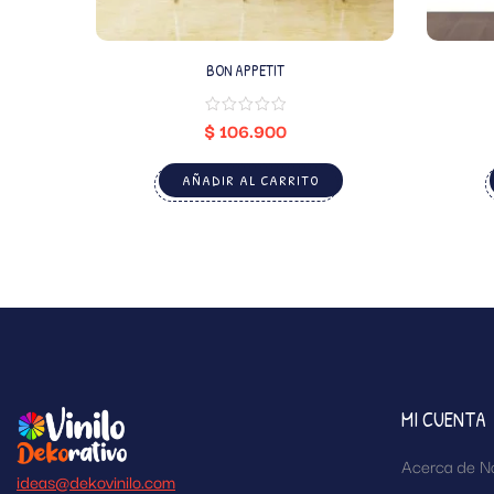
BON APPETIT
$
106.900
AÑADIR AL CARRITO
MI CUENTA
Acerca de N
ideas@dekovinilo.com