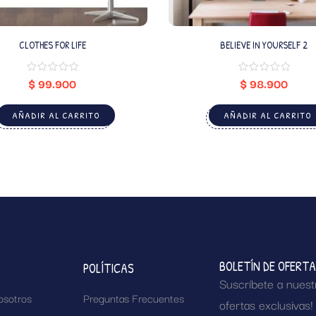
CLOTHES FOR LIFE
BELIEVE IN YOURSELF 2
$
99.900
$
98.900
AÑADIR AL CARRITO
AÑADIR AL CARRITO
BOLETÍN DE OFERT
POLÍTICAS
Suscríbete a nuest
osotros
Preguntas Frecuentes
ofertas exclusivas!