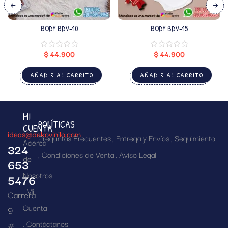
BODY BDV-10
BODY BDV-15
$
44.900
$
44.900
AÑADIR AL CARRITO
AÑADIR AL CARRITO
MI
POLÍTICAS
CUENTA
ideas@dekovinilo.com
Preguntas Frecuentes
Entrega y Envíos
Seguimiento
Acerca
324
Condiciones de Venta
Aviso Legal
de
653
Nosotros
5476
Mi
Carrera
Cuenta
9
Contáctanos
#