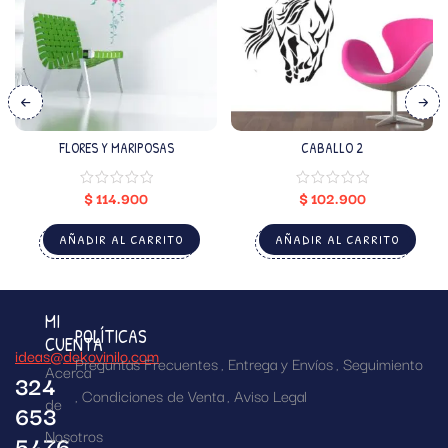
FLORES Y MARIPOSAS
CABALLO 2
$
114.900
$
102.900
AÑADIR AL CARRITO
AÑADIR AL CARRITO
MI
POLÍTICAS
CUENTA
ideas@dekovinilo.com
Preguntas Frecuentes
Entrega y Envíos
Seguimiento
Acerca
324
Condiciones de Venta
Aviso Legal
de
653
Nosotros
5476