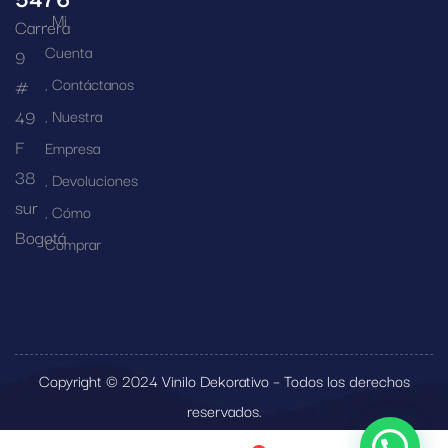
Mi
Carrera
Cuenta
9
Contáctanos
#
49
Nuestra
F
Empresa
38
Devoluciones
sur
Cómo
Bogotá
Comprar
Copyright © 2024 Vinilo Dekorativo – Todos los derechos
reservados.