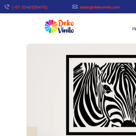
(+57 3246535476)
ideas@dekovinilo.com
I