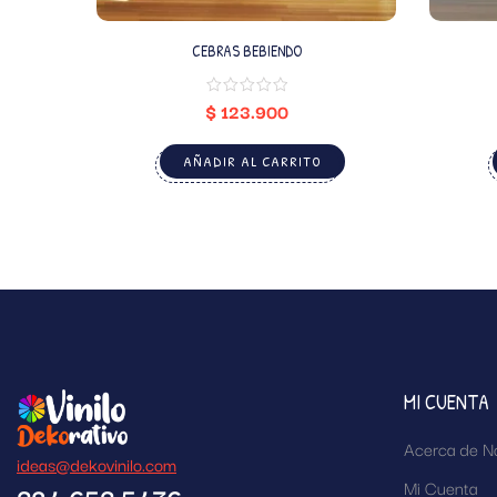
CEBRAS BEBIENDO
$
123.900
AÑADIR AL CARRITO
MI CUENTA
Acerca de N
ideas@dekovinilo.com
Mi Cuenta