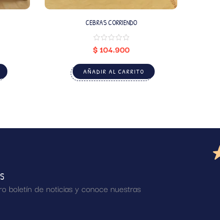
CEBRAS CORRIENDO
$
104.900
AÑADIR AL CARRITO
AS
ro boletín de noticias y conoce nuestras