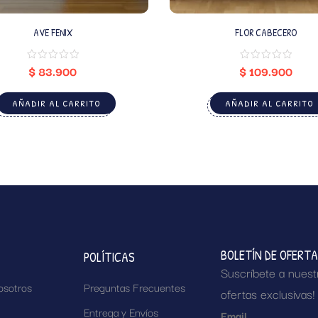
AVE FENIX
FLOR CABECERO
$
83.900
$
109.900
AÑADIR AL CARRITO
AÑADIR AL CARRITO
BOLETÍN DE OFERT
POLÍTICAS
Suscríbete a nuest
osotros
Preguntas Frecuentes
ofertas exclusivas!
Entrega y Envíos
Email