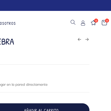
0
0
OSOTROS
EBRA
egar en la pared directamente
AÑADIR AL CARRITO