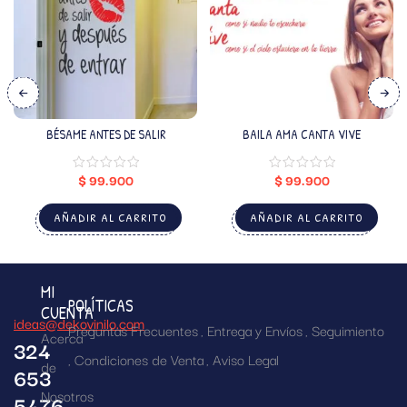
BÉSAME ANTES DE SALIR
BAILA AMA CANTA VIVE
$
99.900
$
99.900
AÑADIR AL CARRITO
AÑADIR AL CARRITO
MI
POLÍTICAS
CUENTA
ideas@dekovinilo.com
Preguntas Frecuentes
Entrega y Envíos
Seguimiento
Acerca
324
Condiciones de Venta
Aviso Legal
de
653
Nosotros
5476