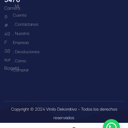
Mi
Carrera
Cuenta
9
Contáctanos
#
49
Nuestra
F
Empresa
38
Devoluciones
sur
Cómo
Bogotá
Comprar
Copyright © 2024 Vinilo Dekorativo – Todos los derechos
reservados.