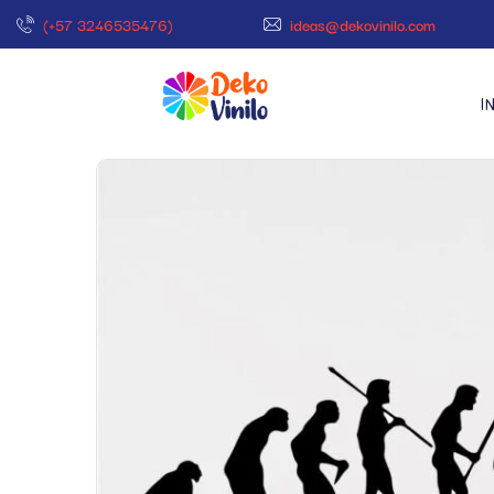
(+57 3246535476)
ideas@dekovinilo.com
I