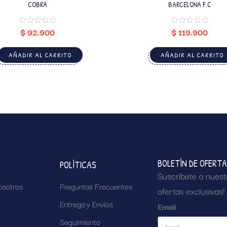
COBRA
BARCELONA F.C
$
92.900
$
119.900
AÑADIR AL CARRITO
AÑADIR AL CARRITO
BOLETÍN DE OFERT
POLÍTICAS
Suscríbete a nuest
osotros
Preguntas Frecuentes
ofertas exclusivas!
Entrega y Envíos
Email
Seguimiento