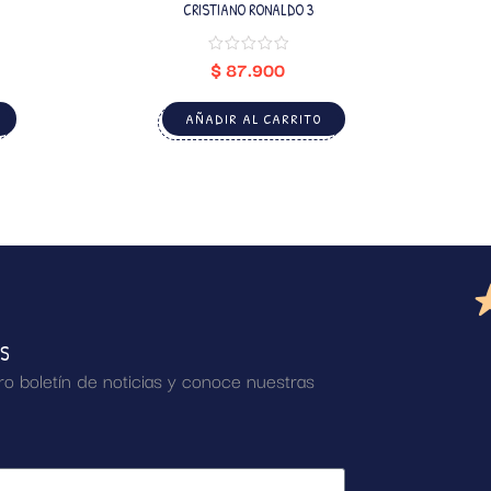
CRISTIANO RONALDO 3
$
87.900
AÑADIR AL CARRITO
AS
ro boletín de noticias y conoce nuestras