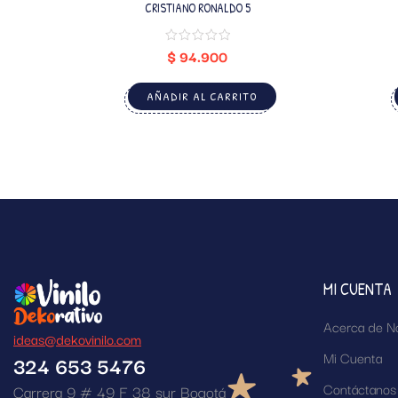
CRISTIANO RONALDO 5
$
94.900
AÑADIR AL CARRITO
MI CUENTA
Acerca de N
ideas@dekovinilo.com
Mi Cuenta
324 653 5476
Contáctanos
Carrera 9 # 49 F 38 sur Bogotá