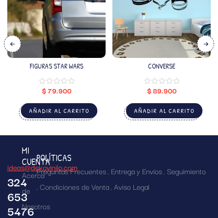
FIGURAS STAR WARS
CONVERSE
$
79.900
$
89.900
AÑADIR AL CARRITO
AÑADIR AL CARRITO
MI
POLÍTICAS
CUENTA
ideas@dekovinilo.com
Preguntas Frecuentes
Entrega y Envíos
Seguimiento
Acerca
324
Condiciones de Venta
Aviso Legal
de
653
Nosotros
5476