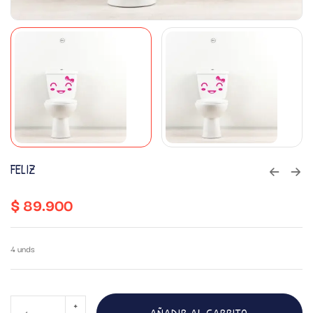
FELIZ
$
89.900
4 unds