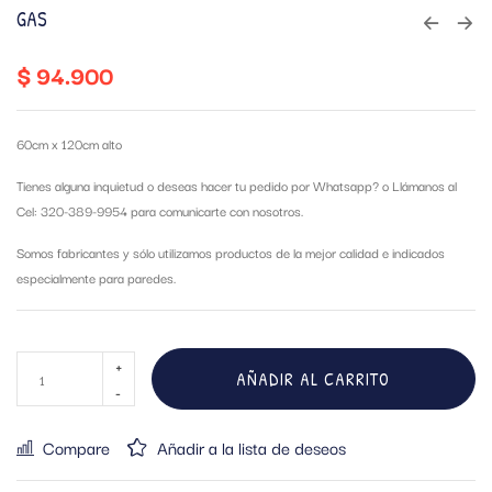
GAS
$
94.900
60cm x 120cm alto
Tienes alguna inquietud o deseas hacer tu pedido por Whatsapp?
o Llámanos al
Cel: 320-389-9954 para comunicarte con nosotros.
Somos fabricantes y sólo utilizamos productos de la mejor calidad e indicados
especialmente para paredes.
AÑADIR AL CARRITO
Compare
Añadir a la lista de deseos