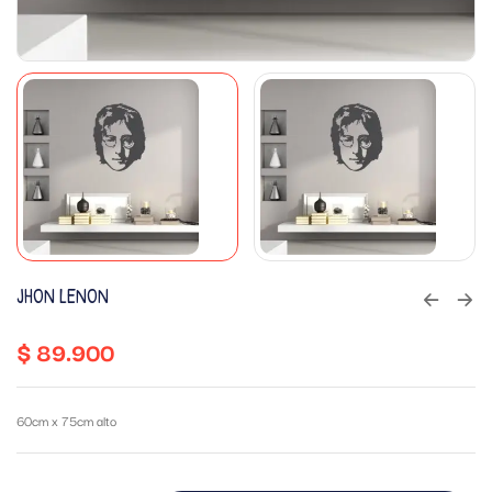
JHON LENON
$
89.900
60cm x 75cm alto