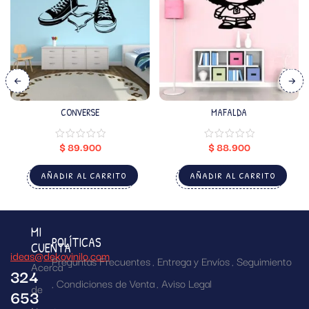
CONVERSE
MAFALDA
$
89.900
$
88.900
AÑADIR AL CARRITO
AÑADIR AL CARRITO
MI
POLÍTICAS
CUENTA
ideas@dekovinilo.com
Preguntas Frecuentes
Entrega y Envíos
Seguimiento
Acerca
324
Condiciones de Venta
Aviso Legal
de
653