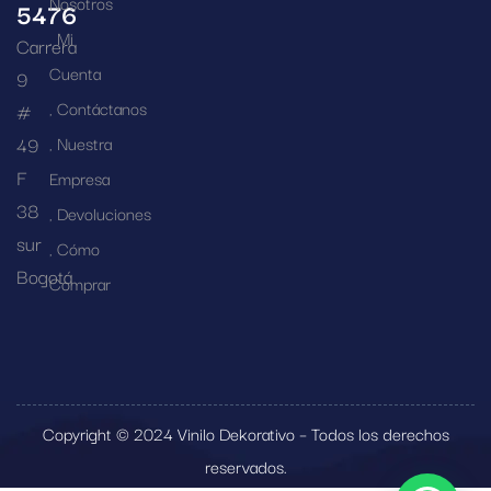
Nosotros
5476
Mi
Carrera
Cuenta
9
Contáctanos
#
49
Nuestra
F
Empresa
38
Devoluciones
sur
Cómo
Bogotá
Comprar
Copyright © 2024 Vinilo Dekorativo – Todos los derechos
reservados.