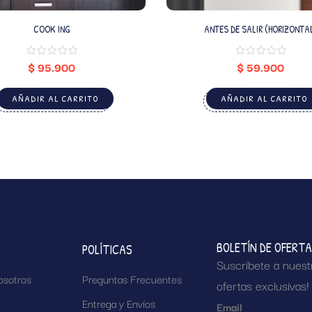
COOK ING
ANTES DE SALIR (HORIZONTA
$
95.900
$
59.900
AÑADIR AL CARRITO
AÑADIR AL CARRITO
BOLETÍN DE OFERT
POLÍTICAS
Suscríbete a nuest
osotros
Preguntas Frecuentes
ofertas exclusivas!
Entrega y Envíos
Email