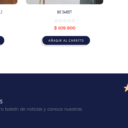
L)
BE SWEET
$
109.900
AÑADIR AL CARRITO
AS
ro boletín de noticias y conoce nuestras