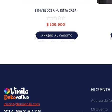
BIENVENIDOS A NUESTRA CASA
$
109.900
AÑADIR AL CARRITO
MI CUENTA
Acerca de N
ideas@dekovinilo.com
Mi Cuenta
324 653 5476