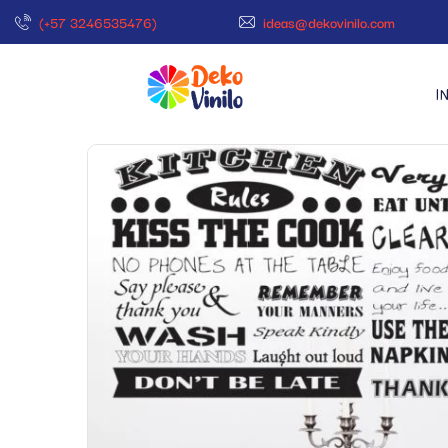
(+57 3246535476)
ideas@dekovinilo.com
I