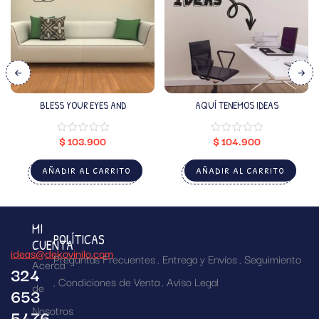
BLESS YOUR EYES AND
AQUÍ TENEMOS IDEAS
$
103.900
$
104.900
AÑADIR AL CARRITO
AÑADIR AL CARRITO
MI
POLÍTICAS
CUENTA
ideas@dekovinilo.com
Preguntas Frecuentes
Entrega y Envíos
Seguimiento
Acerca
324
Condiciones de Venta
Aviso Legal
de
653
Nosotros
5476