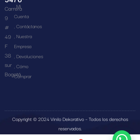
Mi
Carrera
Cuenta
9
Contáctanos
#
49
Nuestra
F
Empresa
38
Devoluciones
sur
Cómo
Bogotá
Comprar
Copyright © 2024 Vinilo Dekorativo – Todos los derechos
reservados.