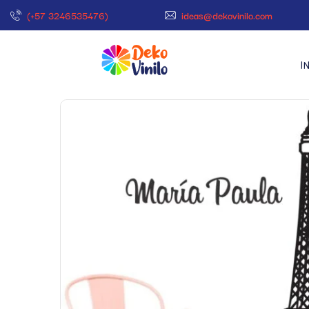
(+57 3246535476)
ideas@dekovinilo.com
I