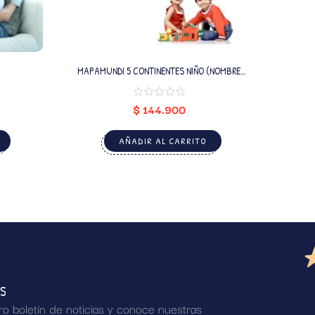
MAPAMUNDI 5 CONTINENTES NIÑO (NOMBRE
PERSONALIZADO)
$
144.900
AÑADIR AL CARRITO
AS
ro boletín de noticias y conoce nuestras