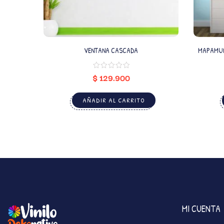
VENTANA CASCADA
MAPAMUND
$
129.900
AÑADIR AL CARRITO
MI CUENTA