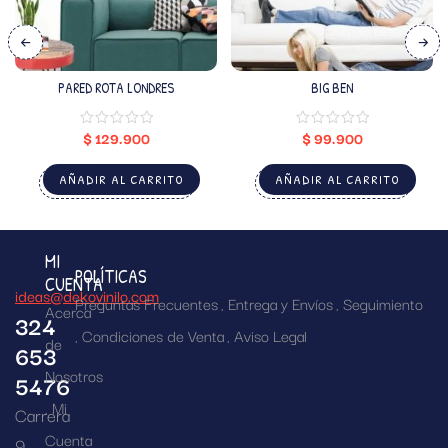
PARED ROTA LONDRES
BIG BEN
$
129.900
$
99.900
AÑADIR AL CARRITO
AÑADIR AL CARRITO
MI
POLÍTICAS
CUENTA
ideas@dekovinilo.com
Preguntas Frecuentes
Entrega y Envíos
Seguimiento
Acerca
324
Condiciones de Venta
Aviso Legal
de
653
Nosotros
5476
Mi
Carrera
Cuenta
9