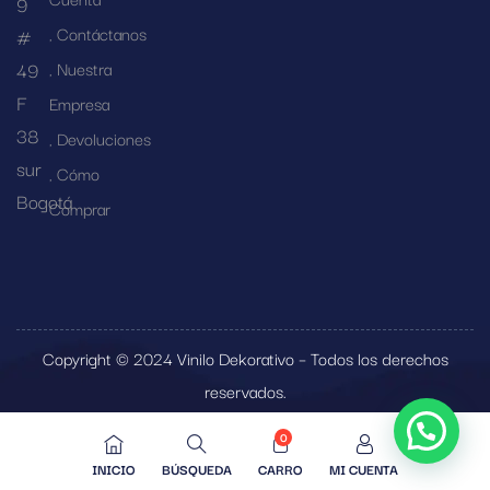
9
Contáctanos
#
49
Nuestra
F
Empresa
38
Devoluciones
sur
Cómo
Bogotá
Comprar
Copyright © 2024 Vinilo Dekorativo – Todos los derechos
reservados.
0
INICIO
BÚSQUEDA
CARRO
MI CUENTA