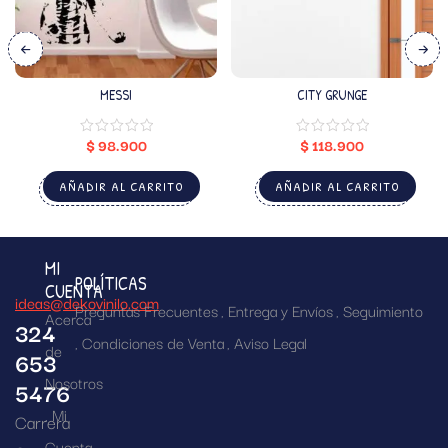
MESSI
CITY GRUNGE
$
98.900
$
118.900
AÑADIR AL CARRITO
AÑADIR AL CARRITO
MI
POLÍTICAS
CUENTA
ideas@dekovinilo.com
Preguntas Frecuentes
Entrega y Envíos
Seguimiento
Acerca
324
Condiciones de Venta
Aviso Legal
de
653
Nosotros
5476
Mi
Carrera
Cuenta