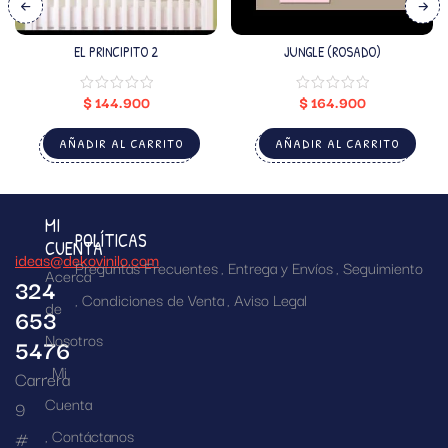
EL PRINCIPITO 2
JUNGLE (ROSADO)
$
144.900
$
164.900
AÑADIR AL CARRITO
AÑADIR AL CARRITO
MI
POLÍTICAS
CUENTA
ideas@dekovinilo.com
Preguntas Frecuentes
Entrega y Envíos
Seguimiento
Acerca
324
Condiciones de Venta
Aviso Legal
de
653
Nosotros
5476
Mi
Carrera
Cuenta
9
Contáctanos
#