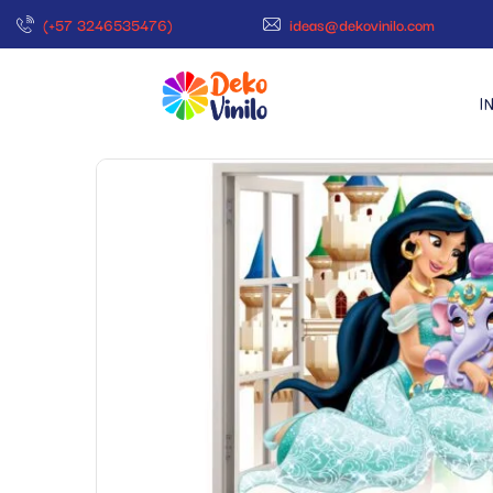
(+57 3246535476)
ideas@dekovinilo.com
I