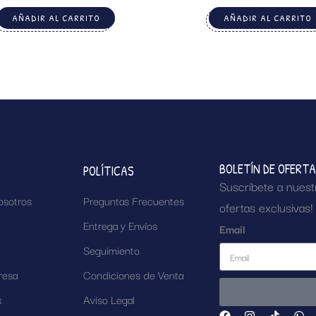
AÑADIR AL CARRITO
AÑADIR AL CARRITO
BOLETÍN DE OFERT
POLÍTICAS
Suscríbete a nuest
osotros
Preguntas Frecuentes
ofertas exclusivas!
Entrega y Envíos
Email
Seguimiento
resa
Condiciones de Venta
s
Aviso Legal