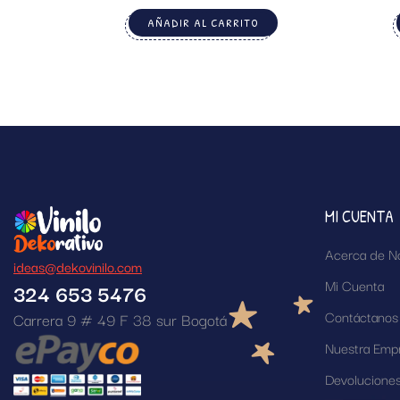
AÑADIR AL CARRITO
MI CUENTA
Acerca de N
ideas@dekovinilo.com
Mi Cuenta
324 653 5476
Contáctanos
Carrera 9 # 49 F 38 sur Bogotá
Nuestra Emp
Devolucione