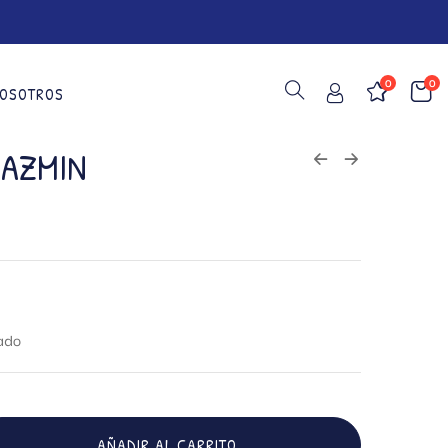
0
0
OSOTROS
JAZMIN
cado
AÑADIR AL CARRITO