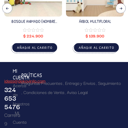
BOSQUE ANIMADO (NOMBRE
ÁRBOL MULTIFLORAL
PERSONALIZADO)
$
224.900
$
139.900
AÑADIR AL CARRITO
AÑADIR AL CARRITO
MI
POLÍTICAS
CUENTA
ideas@dekovinilo.com
Preguntas Frecuentes
Entrega y Envíos
Seguimiento
Acerca
324
Condiciones de Venta
Aviso Legal
de
653
Nosotros
5476
Mi
Carrera
Cuenta
9