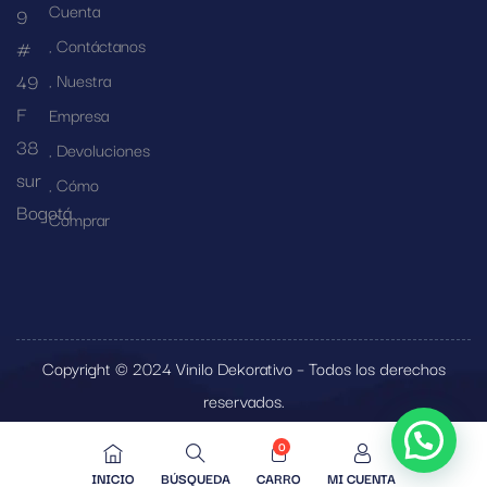
Cuenta
9
Contáctanos
#
49
Nuestra
F
Empresa
38
Devoluciones
sur
Cómo
Bogotá
Comprar
Copyright © 2024 Vinilo Dekorativo – Todos los derechos
reservados.
0
INICIO
BÚSQUEDA
CARRO
MI CUENTA