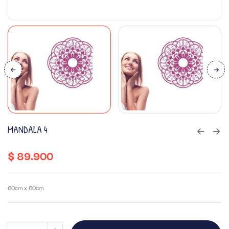
MANDALA 4
$
89.900
60cm x 60cm