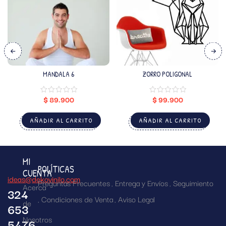
MANDALA 6
ZORRO POLIGONAL
$
89.900
$
99.900
AÑADIR AL CARRITO
AÑADIR AL CARRITO
MI
POLÍTICAS
CUENTA
ideas@dekovinilo.com
Preguntas Frecuentes
Entrega y Envíos
Seguimiento
Acerca
324
Condiciones de Venta
Aviso Legal
de
653
Nosotros
5476