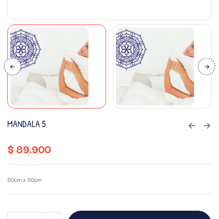
MANDALA 5
$
89.900
60cm x 60cm