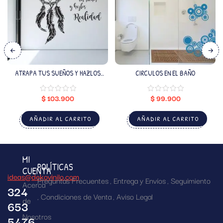
ATRAPA TUS SUEÑOS Y HAZLOS
CIRCULOS EN EL BAÑO
REALIDAD
$
103.900
$
99.900
AÑADIR AL CARRITO
AÑADIR AL CARRITO
MI
POLÍTICAS
CUENTA
ideas@dekovinilo.com
Preguntas Frecuentes
Entrega y Envíos
Seguimiento
Acerca
324
Condiciones de Venta
Aviso Legal
de
653
Nosotros
5476