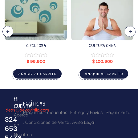
CIRCULOS 4
CULTURA CHINA
$
95.900
$
100.900
AÑADIR AL CARRITO
AÑADIR AL CARRITO
MI
POLÍTICAS
CUENTA
ideas@dekovinilo.com
Preguntas Frecuentes
Entrega y Envíos
Seguimiento
Acerca
324
Condiciones de Venta
Aviso Legal
de
653
Nosotros
5476