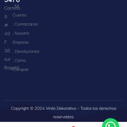
Mi
Carrera
Cuenta
9
Contáctanos
#
49
Nuestra
F
Empresa
38
Devoluciones
sur
Cómo
Bogotá
Comprar
Copyright © 2024 Vinilo Dekorativo – Todos los derechos
reservados.