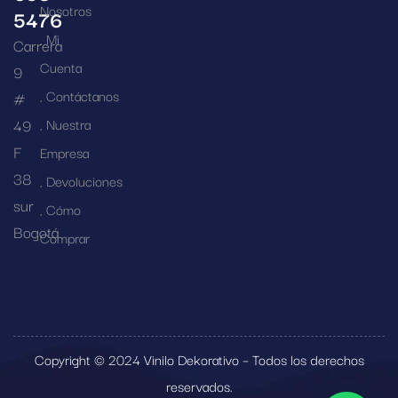
Nosotros
5476
Mi
Carrera
Cuenta
9
Contáctanos
#
49
Nuestra
F
Empresa
38
Devoluciones
sur
Cómo
Bogotá
Comprar
Copyright © 2024 Vinilo Dekorativo – Todos los derechos
reservados.