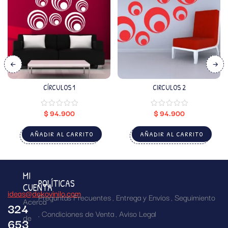
CÍRCULOS 1
CIRCULOS 2
$
94.900
$
94.900
AÑADIR AL CARRITO
AÑADIR AL CARRITO
MI
POLÍTICAS
CUENTA
ideas@dekovinilo.com
Preguntas Frecuentes
Entrega y Envíos
Seguimiento
Acerca
324
Condiciones de Venta
Aviso Legal
de
653