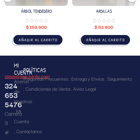
ÁRBOL TENDEDERO
ARDILLAS
$
159.900
$
83.900
AÑADIR AL CARRITO
AÑADIR AL CARRITO
MI
POLÍTICAS
CUENTA
ideas@dekovinilo.com
Preguntas Frecuentes
Entrega y Envíos
Seguimiento
Acerca
324
Condiciones de Venta
Aviso Legal
de
653
Nosotros
5476
Mi
Carrera
Cuenta
9
Contáctanos
#