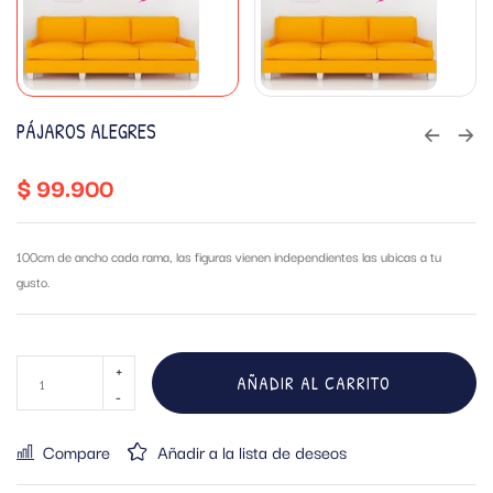
PÁJAROS ALEGRES
$
99.900
100cm de ancho cada rama, las figuras vienen independientes las ubicas a tu
gusto.
AÑADIR AL CARRITO
Compare
Añadir a la lista de deseos