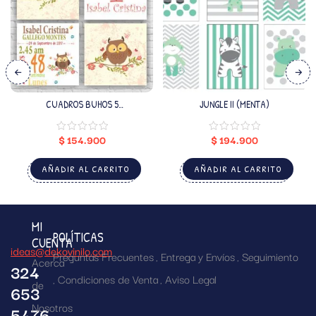
CUADROS BUHOS 5
JUNGLE II (MENTA)
(PERSONALIZADO)
$
154.900
$
194.900
AÑADIR AL CARRITO
AÑADIR AL CARRITO
MI
POLÍTICAS
CUENTA
ideas@dekovinilo.com
Preguntas Frecuentes
Entrega y Envíos
Seguimiento
Acerca
324
Condiciones de Venta
Aviso Legal
de
653
Nosotros
5476