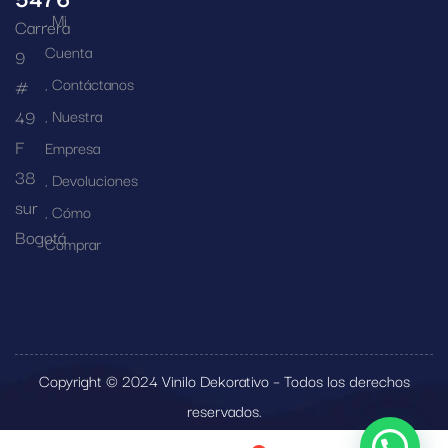
Mi
Carrera
Cuenta
9
Contáctanos
#
49
Nuestra
F
Empresa
38
Devoluciones
sur
Cómo
Bogotá
Comprar
Copyright © 2024 Vinilo Dekorativo – Todos los derechos
reservados.