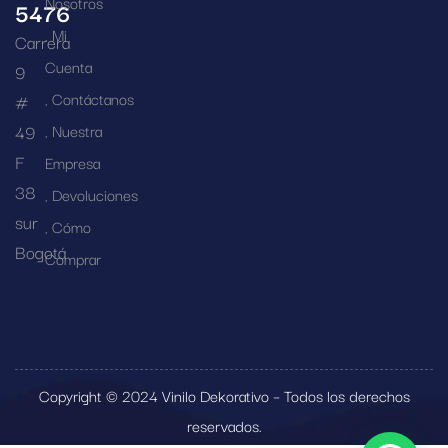
Nosotros
5476
Mi
Carrera
Cuenta
9
Contáctanos
#
49
Nuestra
F
Empresa
38
Devoluciones
sur
Cómo
Bogotá
Comprar
Copyright © 2024 Vinilo Dekorativo – Todos los derechos
reservados.