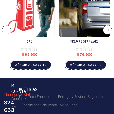
GAS
FIGURAS STAR WARS
$
94.900
$
79.900
AÑADIR AL CARRITO
AÑADIR AL CARRITO
MI
POLÍTICAS
CUENTA
ideas@dekovinilo.com
Preguntas Frecuentes
Entrega y Envíos
Seguimiento
Acerca
324
Condiciones de Venta
Aviso Legal
de
653