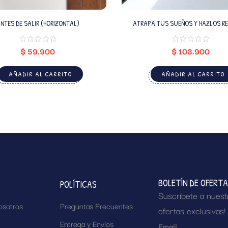
NTES DE SALIR (HORIZONTAL)
ATRAPA TUS SUEÑOS Y HAZLOS R
$
59.900
$
103.900
AÑADIR AL CARRITO
AÑADIR AL CARRITO
BOLETÍN DE OFERT
POLÍTICAS
Suscríbete a nuest
osotros
Preguntas Frecuentes
ofertas exclusivas!
Entrega y Envíos
Email