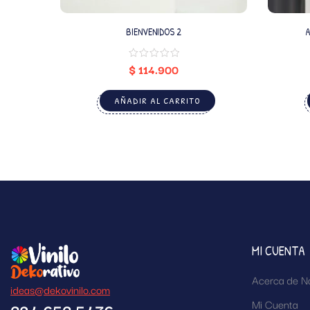
BIENVENIDOS 2
A
$
114.900
AÑADIR AL CARRITO
MI CUENTA
Acerca de N
ideas@dekovinilo.com
Mi Cuenta