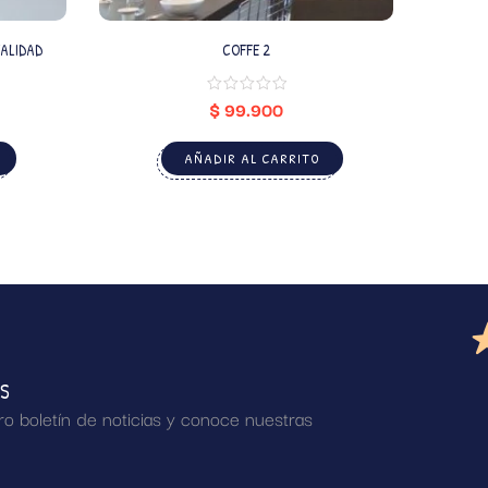
EALIDAD
COFFE 2
$
99.900
AÑADIR AL CARRITO
AS
ro boletín de noticias y conoce nuestras