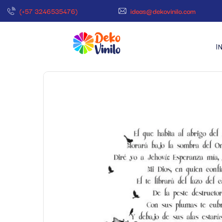
(+57 3246535476)
ideas@dekovinilo.com
I