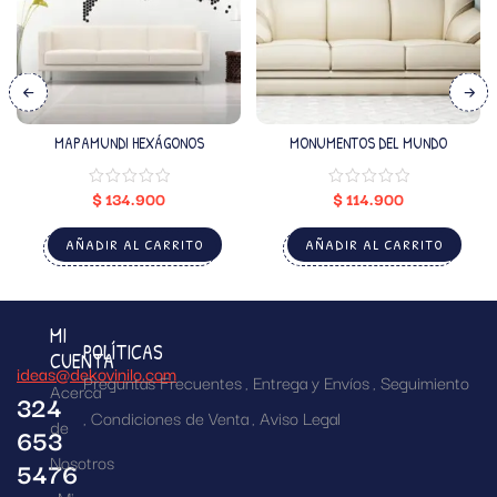
MAPAMUNDI HEXÁGONOS
MONUMENTOS DEL MUNDO
$
134.900
$
114.900
AÑADIR AL CARRITO
AÑADIR AL CARRITO
MI
POLÍTICAS
CUENTA
ideas@dekovinilo.com
Preguntas Frecuentes
Entrega y Envíos
Seguimiento
Acerca
324
Condiciones de Venta
Aviso Legal
de
653
Nosotros
5476
Mi