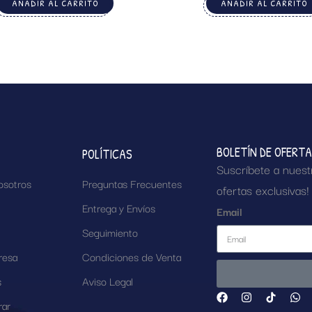
AÑADIR AL CARRITO
AÑADIR AL CARRITO
BOLETÍN DE OFERT
POLÍTICAS
Suscríbete a nuest
osotros
Preguntas Frecuentes
ofertas exclusivas!
Entrega y Envíos
Email
Seguimiento
resa
Condiciones de Venta
s
Aviso Legal
ar