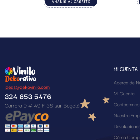
AÑADIR AL CARRITO
MI CUENTA
Acerca de N
ideas@dekovinilo.com
Mi Cuenta
324 653 5476
Contáctanos
Carrera 9 # 49 F 38 sur Bogotá
Nuestra Emp
Devolucione
Cómo Compr