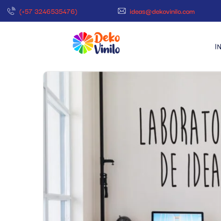
(+57 3246535476)
ideas@dekovinilo.com
I