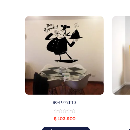
BON APPETIT 2
$
103.900